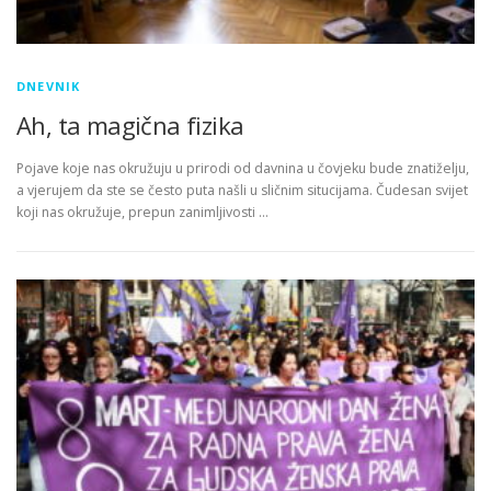
DNEVNIK
Ah, ta magična fizika
Pojave koje nas okružuju u prirodi od davnina u čovjeku bude znatiželju,
a vjerujem da ste se često puta našli u sličnim situcijama. Čudesan svijet
koji nas okružuje, prepun zanimljivosti …