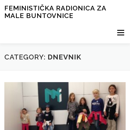
Skip
FEMINISTIČKA RADIONICA ZA
to
MALE BUNTOVNICE
content
Menu
RADIONICA ONLINE
BIOGRAFIJA PREDAVAČICE
CATEGORY:
DNEVNIK
PRIJAVNICA
HRABRE ŽENE
KONTAKT