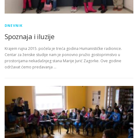
DNEVNIK
Spoznaja i iluzije
Krajem rujna 2015. počela je treća godina Humanističke radionice.
Centar za ženske studije nam je ponovno pružio gostoprimstvo u
prostorijama nekadašnjeg stana Marije Jurić Zagorke. Ove godine
održavat ćemo predavanja …